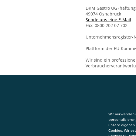
DKM Gastro UG (haftun
49074 Osnabrück
Sende uns eine E-Mail
Fax: 0800 202 07 702
Unternehmensregister-N
Plattform der EU-Kommis
Wir sind ein professione
Verbraucherverantwort
KONTAKT
Zum Drehspieß
Große Hamkenst
Wir verwenden C
Große Hamkenst
personalisieren
49074
Osnabrüc
unsere eigenen 
Cookies. Wir s
Cookies Du akz