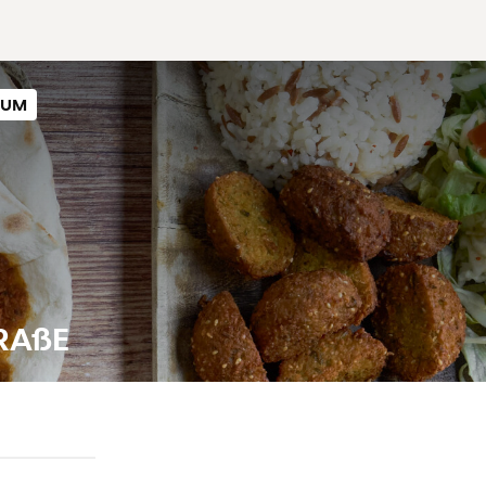
SUM
RAßE