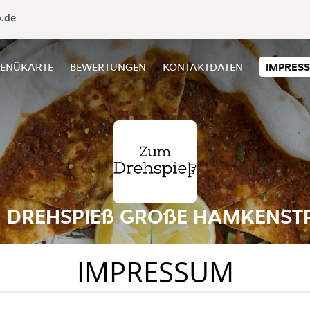
o.de
ENÜKARTE
BEWERTUNGEN
KONTAKTDATEN
IMPRES
 DREHSPIEß GROßE HAMKENST
IMPRESSUM