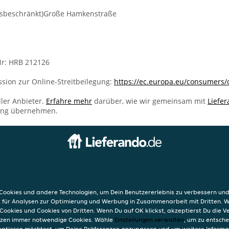
gsbeschränkt)Große Hamkenstraße
r: HRB 212126
sion zur Online-Streitbeilegung:
https://ec.europa.eu/consumers/
ller Anbieter.
Erfahre mehr
darüber, wie wir gemeinsam mit
Liefe
ung übernehmen.
INFO
AGB
raße
Datensc
ookies und andere Technologien, um Dein Benutzererlebnis zu verbessern und
raße 21
Verwend
, für Analysen zur Optimierung und Werbung in Zusammenarbeit mit Dritten. 
k
Impres
Cookies und Cookies von Dritten. Wenn Du auf OK klickst, akzeptierst Du die 
etzen immer notwendige Cookies. Wähle
Einstellungen verwalten
, um zu entsch
eptieren möchtest, um Deine Präferenzen anzupassen und um weitere Informa